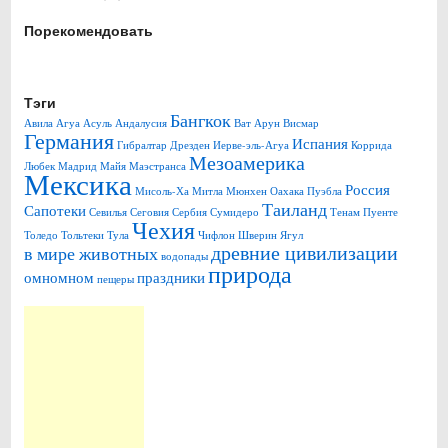
Порекомендовать
Тэги
Бангкок
Авила
Агуа Асуль
Андалусия
Ват Арун
Висмар
Германия
Испания
Гибралтар
Дрезден
Иерве-эль-Агуа
Коррида
Мезоамерика
Любек
Мадрид
Майя
Маэстранса
Мексика
Россия
Мисоль-Ха
Митла
Мюнхен
Оахака
Пуэбла
Таиланд
Сапотеки
Севилья
Сеговия
Сербия
Сумидеро
Тенам Пуенте
Чехия
Толедо
Тольтеки
Тула
Чифлон
Шверин
Ягул
древние цивилизации
в мире животных
водопады
природа
омномном
праздники
пещеры