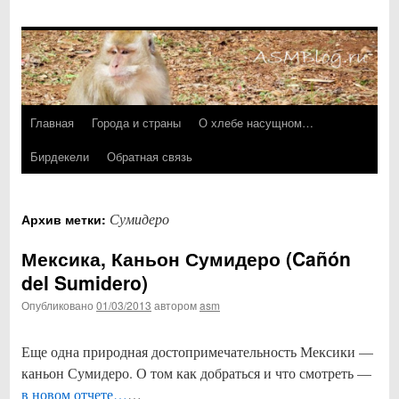
Главная
Города и страны
О хлебе насущном…
Перейти
Бирдекели
Обратная связь
к
содержимому
Сумидеро
Архив метки:
Мексика, Каньон Сумидеро (Cañón
del Sumidero)
Опубликовано
01/03/2013
автором
asm
Еще одна природная достопримечательность Мексики —
каньон Сумидеро. О том как добраться и что смотреть —
в новом отчете…
…