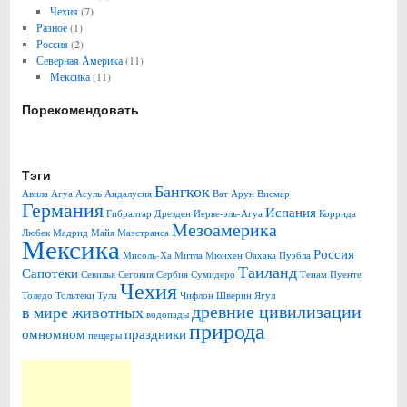
Чехия
(7)
Разное
(1)
Россия
(2)
Северная Америка
(11)
Мексика
(11)
Порекомендовать
Тэги
Бангкок
Авила
Агуа Асуль
Андалусия
Ват Арун
Висмар
Германия
Испания
Гибралтар
Дрезден
Иерве-эль-Агуа
Коррида
Мезоамерика
Любек
Мадрид
Майя
Маэстранса
Мексика
Россия
Мисоль-Ха
Митла
Мюнхен
Оахака
Пуэбла
Таиланд
Сапотеки
Севилья
Сеговия
Сербия
Сумидеро
Тенам Пуенте
Чехия
Толедо
Тольтеки
Тула
Чифлон
Шверин
Ягул
древние цивилизации
в мире животных
водопады
природа
омномном
праздники
пещеры