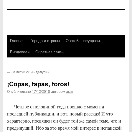
Главная
Города и страны
О хлебе насущном…
Перейти
Бирдекели
Обратная связь
к
содержимому
←
Заметки об Андалусии
¡Copas, tapas, toros!
Опубликовано
17/12/2018
автором
asm
Четыре с половиной года прошло с момента
последней публикации, и вот, новый рассказ! И что
характерно, посвящен он будет той же самой теме, что и
предыдущий. Ибо за это время мой интерес к испанской