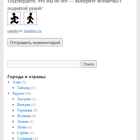
Подтвердите, что Вы не бот — выберите человечка с
поднятой рукой:
captcha
by
deadblog.ru
Города и страны:
Азия
(3)
Тайланд
(3)
Европа
(19)
Австрия
(1)
Венгрия
(1)
Германия
(5)
Испания
(3)
Латвия
(1)
Литва
(1)
Сербия
(1)
Словакия
(1)