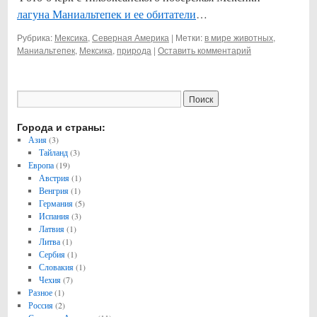
лагуна Маниальтепек и ее обитатели
…
Рубрика:
Мексика
,
Северная Америка
|
Метки:
в мире животных
,
Маниальтепек
,
Мексика
,
природа
|
Оставить комментарий
Города и страны:
Азия
(3)
Тайланд
(3)
Европа
(19)
Австрия
(1)
Венгрия
(1)
Германия
(5)
Испания
(3)
Латвия
(1)
Литва
(1)
Сербия
(1)
Словакия
(1)
Чехия
(7)
Разное
(1)
Россия
(2)