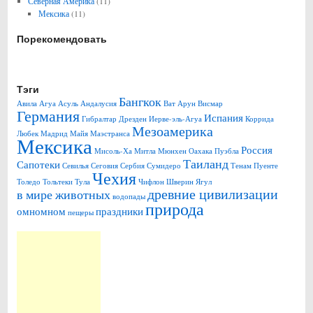
Северная Америка
(11)
Мексика
(11)
Порекомендовать
Тэги
Бангкок
Авила
Агуа Асуль
Андалусия
Ват Арун
Висмар
Германия
Испания
Гибралтар
Дрезден
Иерве-эль-Агуа
Коррида
Мезоамерика
Любек
Мадрид
Майя
Маэстранса
Мексика
Россия
Мисоль-Ха
Митла
Мюнхен
Оахака
Пуэбла
Таиланд
Сапотеки
Севилья
Сеговия
Сербия
Сумидеро
Тенам Пуенте
Чехия
Толедо
Тольтеки
Тула
Чифлон
Шверин
Ягул
древние цивилизации
в мире животных
водопады
природа
омномном
праздники
пещеры