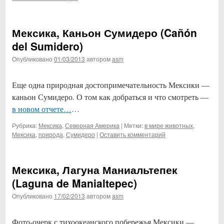
Мексика, Каньон Сумидеро (Cañón
del Sumidero)
Опубликовано
01/03/2013
автором
asm
Еще одна природная достопримечательность Мексики —
каньон Сумидеро. О том как добраться и что смотреть —
в новом отчете…
…
Рубрика:
Мексика
,
Северная Америка
|
Метки:
в мире животных
,
Мексика
,
природа
,
Сумидеро
|
Оставить комментарий
Мексика, Лагуна Маниальтепек
(Laguna de Manialtepec)
Опубликовано
17/02/2013
автором
asm
Фото-очерк с тихоокеанского побережья Мексики —