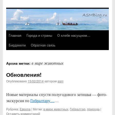
Главная
Города и страны
О хлебе насущном…
Перейти
Бирдекели
Обратная связь
к
содержимому
в мире животных
Архив метки:
Обновления!
Опубликовано
15/02/2014
автором
asm
Новые материалы спустя полугодового затишья — фото-
экскурсия по
Гибралтару…
…
Рубрика:
Европа
|
Метки:
в мире животных
,
Гибралтар
,
природа
|
Оставить комментарий